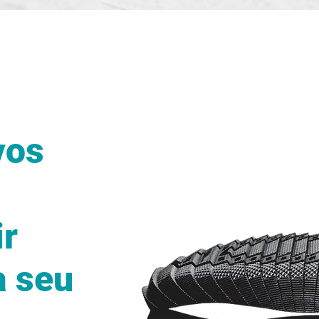
vos
ir
a seu