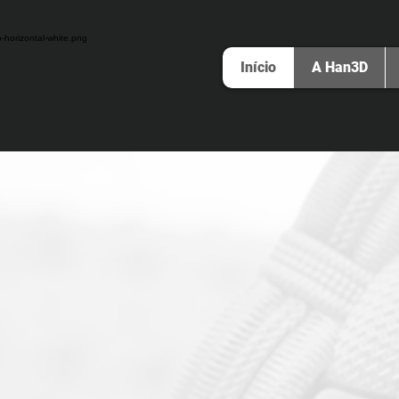
Início
A Han3D