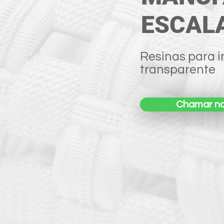
ESCALA
Resinas para im
transparente
Chamar n